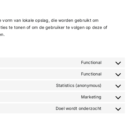
re vorm van lokale opslag, die worden gebruikt om
ties te tonen of om de gebruiker te volgen op deze of
en.
Functional
Consent
to
Functional
Consent
service
to
Statistics (anonymous)
wordpress
Consent
service
to
Marketing
complianz
Consent
service
to
Doel wordt onderzocht
burst-
Consent
service
statistics
to
google-
service
maps