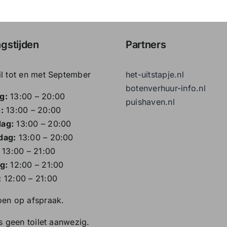
gstijden
Partners
il tot en met September
het-uitstapje.nl
botenverhuur-info.nl
g:
13:00 – 20:00
puishaven.nl
:
13:00 – 20:00
ag:
13:00 – 20:00
dag:
13:00 – 20:00
13:00 – 21:00
g:
12:00 – 21:00
:
12:00 – 21:00
oen op afspraak.
is geen toilet aanwezig.