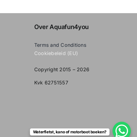
Over Aquafun4you
Terms and Conditions
Cookiebeleid (EU)
Copyright 2015 –
2026
Kvk 62751557
Waterfietst, kano of motorboot boeken?